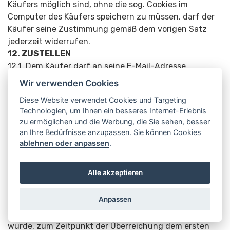
Käufers möglich sind, ohne die sog. Cookies im
Computer des Käufers speichern zu müssen, darf der
Käufer seine Zustimmung gemäß dem vorigen Satz
jederzeit widerrufen.
12. ZUSTELLEN
12.1. Dem Käufer darf an seine E-Mail-Adresse
zugestellt werden.
Wir verwenden Cookies
13. SCHLUSSBES­TIMMUNGEN
Diese Website verwendet Cookies und Targeting
13.1. Die Gefahr geht zu dem Zeitpunkt auf den Käufer
Technologien, um Ihnen ein besseres Internet-Erlebnis
über, zu dem die Waren übernommen wurden. Das
zu ermöglichen und die Werbung, die Sie sehen, besser
gleiche gilt, wenn der Käufer die Waren nicht
an Ihre Bedürfnisse anzupassen. Sie können Cookies
übernimmt, obwohl der Verkäufer es ihm
ablehnen oder anpassen
.
ordnungsgemäß ermöglicht hat. Gibt der Verkäufer die
Waren dem Verfrachter zum Zwecke des Transports
Alle akzeptieren
zum Käufer an den durch den Kaufvertrag bestimmten
Ort, geht die Gefahr auf den Käufer zu dem Zeitpunkt
Anpassen
über, wenn die Waren an diesem Ort dem Verfrachter
überreicht werden, und falls der Ort nicht vereinbart
wurde, zum Zeitpunkt der Überreichung dem ersten