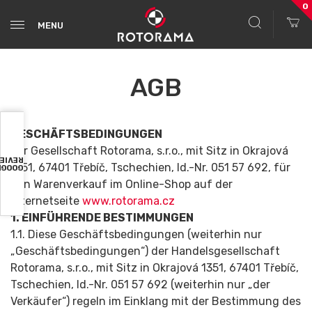
0
MENU
AGB
GESCHÄFTSBEDIN­GUNGEN
der Gesellschaft Rotorama, s.r.o., mit Sitz in Okrajová
VIEWS
1351, 67401 Třebíč, Tschechien, Id.-Nr. 051 57 692, für
OOGLE
den Warenverkauf im Online-Shop auf der
Internetseite
www.rotorama.cz
1. EINFÜHRENDE BESTIMMUNGEN
1.1. Diese Geschäftsbedin­gungen (weiterhin nur
„Geschäftsbedin­gungen“) der Handelsgesellschaft
Rotorama, s.r.o., mit Sitz in Okrajová 1351, 67401 Třebíč,
Tschechien, Id.-Nr. 051 57 692 (weiterhin nur „der
Verkäufer“) regeln im Einklang mit der Bestimmung des