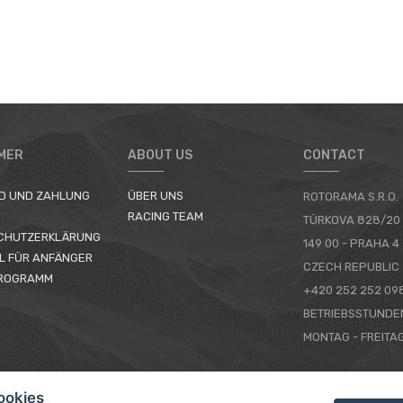
MER
ABOUT US
CONTACT
D UND ZAHLUNG
ÜBER UNS
ROTORAMA S.R.O.
RACING TEAM
TÜRKOVA 828/20
CHUTZERKLÄRUNG
149 00 - PRAHA 4
L FÜR ANFÄNGER
CZECH REPUBLIC
ROGRAMM
+420 252 252 09
BETRIEBSSTUNDE
MONTAG - FREITAG
IMPRESSUM
ookies