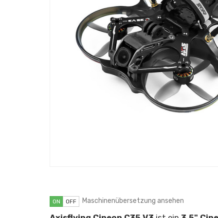
Maschinenübersetzung ansehen
ON
OFF
Axisflying Cineon C35 V3
ist ein
3,5" Cin