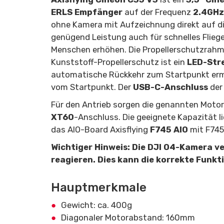
ERLS Empfänger
auf der Frequenz
2.4GHz
ohne Kamera mit Aufzeichnung direkt auf di
genügend Leistung auch für schnelles Fliege
Menschen erhöhen. Die Propellerschutzrahme
Kunststoff-Propellerschutz ist ein
LED-Str
automatische Rückkehr zum Startpunkt ermög
vom Startpunkt. Der
USB-C-Anschluss
der 
Für den Antrieb sorgen die genannten Motor
XT60
-Anschluss. Die geeignete Kapazität l
das AIO-Board Axisflying
F745 AIO
mit F74
Wichtiger Hinweis: Die DJI O4-Kamera v
reagieren. Dies kann die korrekte Funkt
Hauptmerkmale
Gewicht: ca. 400g
Diagonaler Motorabstand: 160mm