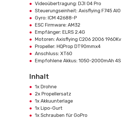
Videoübertragung: DJI O4 Pro
Steuerungseinheit: Axisflying F745 AIO
Gyro: ICM 42688-P
ESC Firmware: AM32
Empfänger: ELRS 2.4G
Motoren: Axisflying C206 2006 1960Kv
Propeller: HQProp DT90mmx4
Anschluss: XT60
Empfohlene Akkus: 1050-2000mAh 4S
Inhalt
1x Drohne
2x Propellersatz
1x Akkuunterlage
1x Lipo-Gurt
1x Schrauben für GoPro