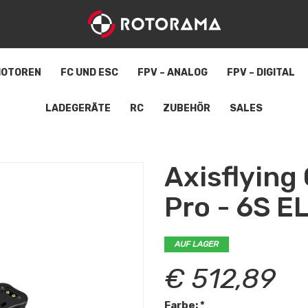
OTOREN
FC UND ESC
FPV – ANALOG
FPV – DIGITAL
LADEGERÄTE
RC
ZUBEHÖR
SALES
Axisflying
Pro - 6S E
AUF LAGER
€ 512,89
Farbe: *