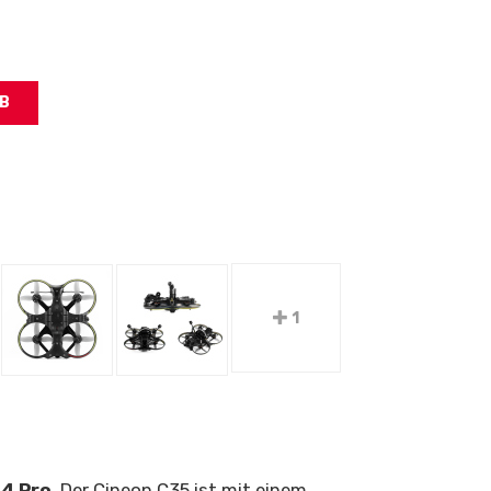
1
O4 Pro
. Der Cineon C35 ist mit einem