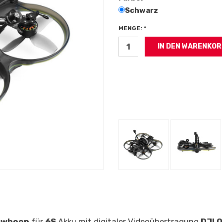
Schwarz
MENGE: *
ewhoop
für
6S
Akku mit digitaler Videoübertragung
DJI 