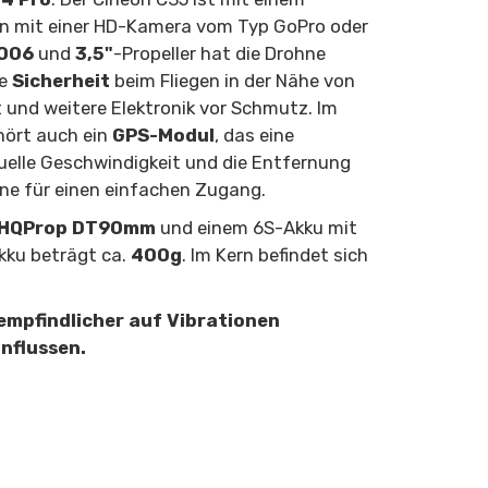
gen mit einer HD-Kamera vom Typ GoPro oder
006
und
3,5"
-Propeller hat die Drohne
ie
Sicherheit
beim Fliegen in der Nähe von
und weitere Elektronik vor Schmutz. Im
ehört auch ein
GPS-Modul
, das eine
uelle Geschwindigkeit und die Entfernung
hne für einen einfachen Zugang.
HQProp DT90mm
und einem 6S-Akku mit
kku beträgt ca.
400g
. Im Kern befindet sich
empfindlicher auf Vibrationen
nflussen.