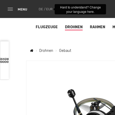
Hard to understand? Change
DE / EUR
MENU
your language here.
FLUGZEUGE
DROHNEN
RAHMEN
M
Drohnen
Gebaut
VIEWS
OOGLE