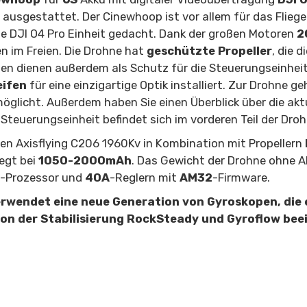
ausgestattet. Der Cinewhoop ist vor allem für das Flie
e DJI O4 Pro Einheit gedacht. Dank der großen Motoren
2
n im Freien. Die Drohne hat
geschützte Propeller
, die d
n dienen außerdem als Schutz für die Steuerungseinheit 
eifen
für eine einzigartige Optik installiert. Zur Drohne g
licht. Außerdem haben Sie einen Überblick über die akt
Steuerungseinheit befindet sich im vorderen Teil der Dro
en Axisflying C206 1960Kv in Kombination mit Propellern
iegt bei
1050-2000mAh
. Das Gewicht der Drohne ohne A
5-Prozessor und
40A
-Reglern mit
AM32
-Firmware.
erwendet eine neue Generation von Gyroskopen, die 
ion der Stabilisierung RockSteady und Gyroflow beei