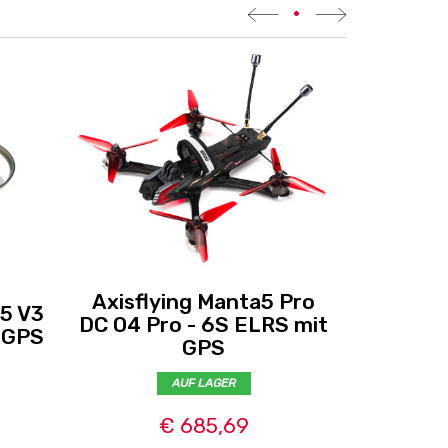
•
Axisflying Manta5 Pro
35 V3
Axisflyi
DC O4 Pro - 6S ELRS mit
t GPS
HD-Walk
GPS
AUF LAGER
€ 685,69