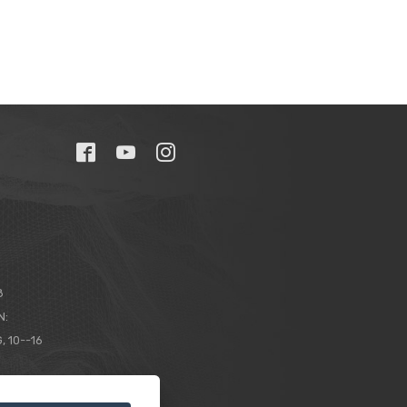
8
N:
, 10--16