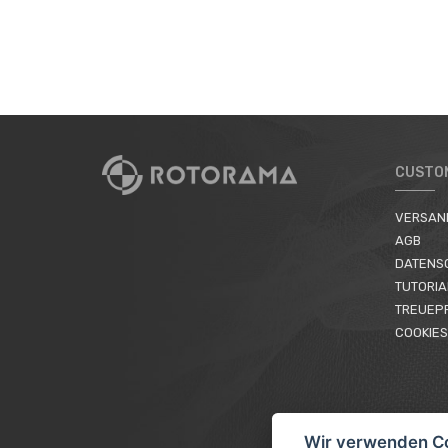
CUSTO
VERSAN
AGB
DATENS
TUTORIA
TREUEP
COOKIES
Wir verwenden C