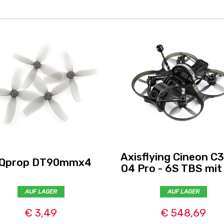
Axisflying Cineon C
Qprop DT90mmx4
O4 Pro - 6S TBS mi
AUF LAGER
AUF LAGER
€ 3,49
€ 548,69