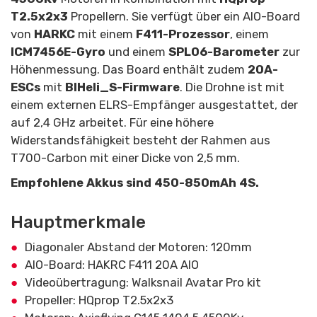
T2.5x2x3
Propellern. Sie verfügt über ein AIO-Board
von
HARKC
mit einem
F411-Prozessor
, einem
ICM7456E-Gyro
und einem
SPL06-Barometer
zur
Höhenmessung. Das Board enthält zudem
20A-
ESCs
mit
BlHeli_S-Firmware
. Die Drohne ist mit
einem externen ELRS-Empfänger ausgestattet, der
auf 2,4 GHz arbeitet. Für eine höhere
Widerstandsfähigkeit besteht der Rahmen aus
T700-Carbon mit einer Dicke von 2,5 mm.
Empfohlene Akkus sind 450-850mAh 4S.
Hauptmerkmale
Diagonaler Abstand der Motoren: 120mm
AIO-Board: HAKRC F411 20A AIO
Videoübertragung: Walksnail Avatar Pro kit
Propeller: HQprop T2.5x2x3