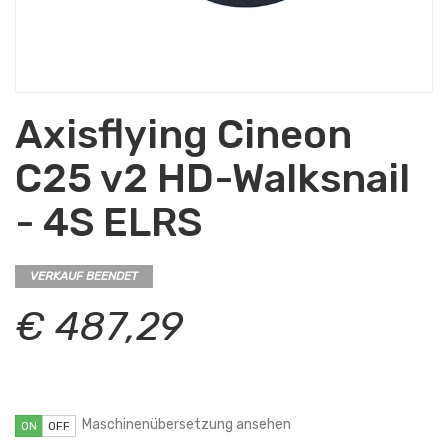
Axisflying Cineon
C25 v2 HD-Walksnail
- 4S ELRS
VERKAUF BEENDET
€ 487,29
Maschinenübersetzung ansehen
ON
OFF