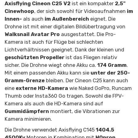
Axisflying Cineon C25 V2
ist ein kompakter
2,5"
Cinewhoop
, der sich sowohl für Videoaufnahmen
im
Innen-
als auch
im Außenbereich
eignet. Die
Drohne ist mit einer digitalen Bildübertragung von
Walksnail Avatar Pro
ausgestattet. Die Pro-
Kamera ist auch für Flüge bei schlechten
Lichtverhältnissen geeignet. Dank der kleinen und
geschützten Propeller
ist das Fliegen relativ
sicher. Die Drohne wiegt ohne Akku ca.
174 Gramm
.
Mit einem passenden Akku kann sie
unter der 250-
Gramm-Grenze
bleiben. Der Cineon C25 kann auch
eine
externe HD-Kamera
wie Naked GoPro, Runcam
Thumb oder Insta360 Go tragen. Sowohl die FPV-
Kamera als auch die HD-Kamera sind auf
Gummidämpfern
montiert, die Vibrationen zur
Kamera minimieren.
Die Drohne verwendet Axisflying C145
1404.5
4500Kv
Motoren in Kombination mit
HQprop