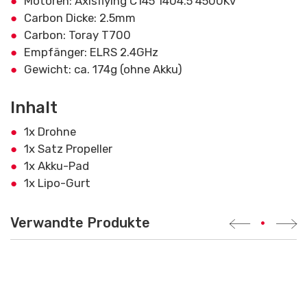
Motoren: Axisflying C145 1404.5 4500Kv
Carbon Dicke: 2.5mm
Carbon: Toray T700
Empfänger: ELRS 2.4GHz
Gewicht: ca. 174g (ohne Akku)
Inhalt
1x Drohne
1x Satz Propeller
1x Akku-Pad
1x Lipo-Gurt
Verwandte Produkte
•