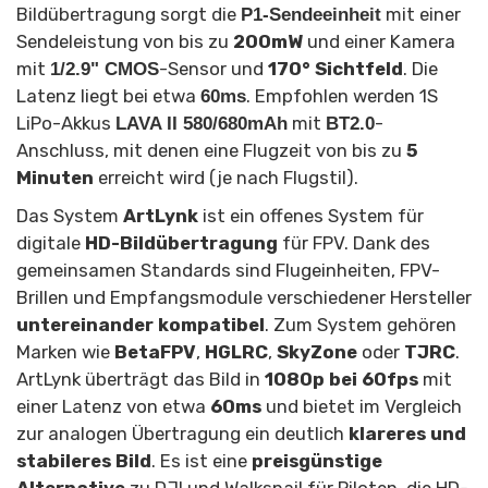
Bildübertragung sorgt die
mit einer
P1-Sendeeinheit
Sendeleistung von bis zu
200mW
und einer Kamera
mit
-Sensor und
170° Sichtfeld
. Die
1/2.9" CMOS
Latenz liegt bei etwa
. Empfohlen werden 1S
60ms
LiPo-Akkus
mit
-
LAVA II 580/680mAh
BT2.0
Anschluss, mit denen eine Flugzeit von bis zu
5
Minuten
erreicht wird (je nach Flugstil).
Das System
ArtLynk
ist ein offenes System für
digitale
HD-Bildübertragung
für FPV. Dank des
gemeinsamen Standards sind Flugeinheiten, FPV-
Brillen und Empfangsmodule verschiedener Hersteller
untereinander kompatibel
. Zum System gehören
Marken wie
BetaFPV
,
HGLRC
,
SkyZone
oder
TJRC
.
ArtLynk überträgt das Bild in
1080p bei 60fps
mit
einer Latenz von etwa
60ms
und bietet im Vergleich
zur analogen Übertragung ein deutlich
klareres und
stabileres Bild
. Es ist eine
preisgünstige