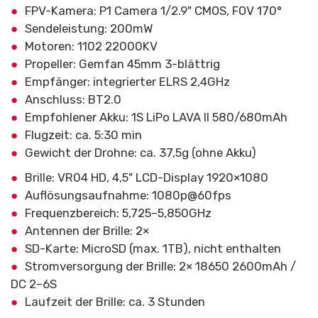
FPV-Kamera: P1 Camera 1/2.9" CMOS, FOV 170°
Sendeleistung: 200mW
Motoren: 1102 22000KV
Propeller: Gemfan 45mm 3-blättrig
Empfänger: integrierter ELRS 2,4GHz
Anschluss: BT2.0
Empfohlener Akku: 1S LiPo LAVA II 580/680mAh
Flugzeit: ca. 5:30 min
Gewicht der Drohne: ca. 37,5g (ohne Akku)
Brille: VR04 HD, 4,5" LCD-Display 1920×1080
Auflösungsaufnahme: 1080p@60fps
Frequenzbereich: 5,725–5,850GHz
Antennen der Brille: 2×
SD-Karte: MicroSD (max. 1TB), nicht enthalten
Stromversorgung der Brille: 2× 18650 2600mAh /
DC 2–6S
Laufzeit der Brille: ca. 3 Stunden