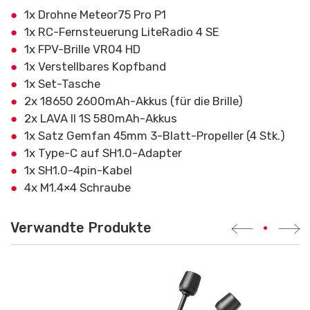
1x Drohne Meteor75 Pro P1
1x RC-Fernsteuerung LiteRadio 4 SE
1x FPV-Brille VR04 HD
1x Verstellbares Kopfband
1x Set-Tasche
2x 18650 2600mAh-Akkus (für die Brille)
2x LAVA II 1S 580mAh-Akkus
1x Satz Gemfan 45mm 3-Blatt-Propeller (4 Stk.)
1x Type-C auf SH1.0-Adapter
1x SH1.0-4pin-Kabel
4x M1.4×4 Schraube
Verwandte Produkte
•