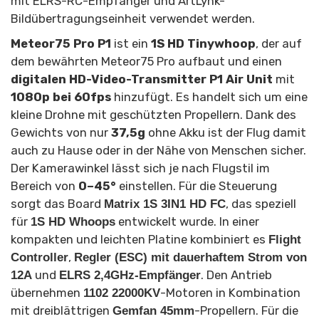
mit ELRS-RC-Empfänger und ArtLynk-
Bildübertragungseinheit verwendet werden.
Meteor75 Pro P1
ist ein
1S HD Tinywhoop
, der auf
dem bewährten Meteor75 Pro aufbaut und einen
digitalen HD-Video-Transmitter P1 Air Unit
mit
1080p bei 60fps
hinzufügt. Es handelt sich um eine
kleine Drohne mit geschützten Propellern. Dank des
Gewichts von nur
37,5g
ohne Akku ist der Flug damit
auch zu Hause oder in der Nähe von Menschen sicher.
Der Kamerawinkel lässt sich je nach Flugstil im
Bereich von
0–45°
einstellen. Für die Steuerung
sorgt das Board
, das speziell
Matrix 1S 3IN1 HD FC
für
entwickelt wurde. In einer
1S HD Whoops
kompakten und leichten Platine kombiniert es
Flight
,
Controller
Regler (ESC) mit dauerhaftem Strom von
und
. Den Antrieb
12A
ELRS 2,4GHz-Empfänger
übernehmen
-Motoren in Kombination
1102 22000KV
mit dreiblättrigen
-Propellern. Für die
Gemfan 45mm