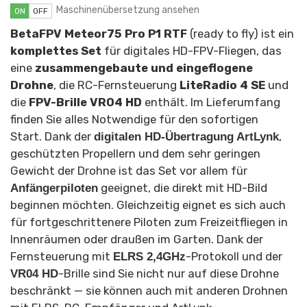
Maschinenübersetzung ansehen
ON
OFF
BetaFPV Meteor75 Pro P1 RTF
(ready to fly) ist ein
komplettes Set
für digitales HD-FPV-Fliegen, das
eine
zusammengebaute und eingeflogene
Drohne
, die RC-Fernsteuerung
LiteRadio 4 SE
und
die
FPV-Brille VR04 HD
enthält. Im Lieferumfang
finden Sie alles Notwendige für den sofortigen
Start. Dank der
,
digitalen HD-Übertragung ArtLynk
geschützten Propellern und dem sehr geringen
Gewicht der Drohne ist das Set vor allem für
geeignet, die direkt mit HD-Bild
Anfängerpiloten
beginnen möchten. Gleichzeitig eignet es sich auch
für fortgeschrittenere Piloten zum Freizeitfliegen in
Innenräumen oder draußen im Garten. Dank der
Fernsteuerung mit
-Protokoll und der
ELRS 2,4GHz
-Brille sind Sie nicht nur auf diese Drohne
VR04 HD
beschränkt — sie können auch mit anderen Drohnen