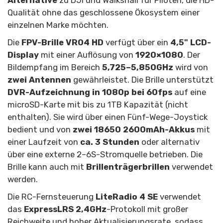
Alternative
zu DJI und Walksnail für Piloten, die HD-
Qualität ohne das geschlossene Ökosystem einer
einzelnen Marke möchten.
Die
FPV-Brille VR04 HD
verfügt über ein
4,5" LCD-
Display
mit einer Auflösung von
1920×1080
. Der
Bildempfang im Bereich
5,725–5,850GHz
wird von
zwei Antennen
gewährleistet. Die Brille unterstützt
DVR-Aufzeichnung in 1080p bei 60fps
auf eine
microSD-Karte mit bis zu 1TB Kapazität (nicht
enthalten). Sie wird über einen Fünf-Wege-Joystick
bedient und von
zwei 18650 2600mAh-Akkus
mit
einer Laufzeit von
ca. 3 Stunden
oder alternativ
über eine externe 2–6S-Stromquelle betrieben. Die
Brille kann auch mit
Brillenträgerbrillen
verwendet
werden.
Die RC-Fernsteuerung
LiteRadio 4 SE
verwendet
das
ExpressLRS 2,4GHz
-Protokoll mit großer
Reichweite und hoher Aktualisierungsrate, sodass