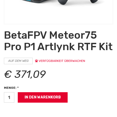
BetaFPV Meteor75
Pro P1 Artlynk RTF Kit
AUF DEM WEG
VERFÜGBARKEIT ÜBERWACHEN
€ 371,09
MENGE: *