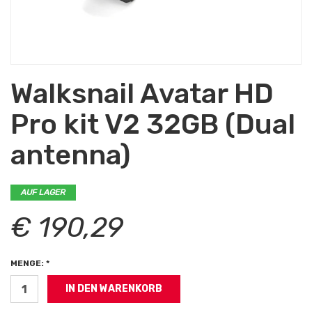
Walksnail Avatar HD
Pro kit V2 32GB (Dual
antenna)
AUF LAGER
€ 190,29
MENGE: *