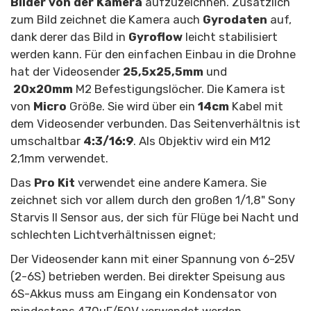
Bilder von der Kamera
aufzuzeichnen. Zusätzlich
zum Bild zeichnet die Kamera auch
Gyrodaten
auf,
dank derer das Bild in
Gyroflow
leicht stabilisiert
werden kann. Für den einfachen Einbau in die Drohne
hat der Videosender
25,5x25,5mm
und
20x20mm
M2 Befestigungslöcher. Die Kamera ist
von
Micro
Größe. Sie wird über ein
14cm
Kabel mit
dem Videosender verbunden. Das Seitenverhältnis ist
umschaltbar
4:3/16:9
. Als Objektiv wird ein M12
2,1mm verwendet.
Das
Pro Kit
verwendet eine andere Kamera. Sie
zeichnet sich vor allem durch den großen 1/1,8" Sony
Starvis II Sensor aus, der sich für Flüge bei Nacht und
schlechten Lichtverhältnissen eignet;
Der Videosender kann mit einer Spannung von 6-25V
(2-6S) betrieben werden. Bei direkter Speisung aus
6S-Akkus muss am Eingang ein Kondensator von