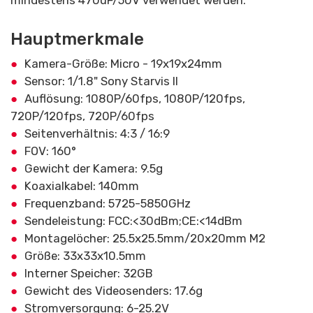
mindestens 470uF/50V verwendet werden.
Hauptmerkmale
Kamera-Größe: Micro - 19x19x24mm
Sensor: 1/1.8" Sony Starvis II
Auflösung: 1080P/60fps, 1080P/120fps,
720P/120fps, 720P/60fps
Seitenverhältnis: 4:3 / 16:9
FOV: 160°
Gewicht der Kamera: 9.5g
Koaxialkabel: 140mm
Frequenzband: 5725-5850GHz
Sendeleistung: FCC:<30dBm;CE:<14dBm
Montagelöcher: 25.5x25.5mm/20x20mm M2
Größe: 33x33x10.5mm
Interner Speicher: 32GB
Gewicht des Videosenders: 17.6g
Stromversorgung: 6-25.2V