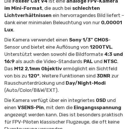
Die
Foxeer Cat V4
ist eine
analoge FPV-Kamera
im Mini-Format
, die auch bei
schlechten
Lichtverhältnissen
ein hervorragendes Bild liefert –
dank einer minimalen Beleuchtung von nur
0,00001
Lux
.
Die Kamera verwendet einen
Sony 1/3" CMOS
-
Sensor und bietet eine Auflösung von
1200TVL
.
Unterstützt werden sowohl die Bildformate
4:3 und
16:9
als auch die Video-Standards
PAL
und
NTSC
.
Das
M12 2,1mm Objektiv
ermöglicht ein Sichtfeld
von bis zu
120°
. Weitere Funktionen sind
3DNR
zur
Rauschunterdrückung und
Day/Night-Modi
(Auto/Color/B&W/EXT).
Die Kamera verfügt über ein integriertes
OSD
und
einen
VSENS-Pin
, mit dem die
Eingangsspannung
angezeigt werden kann. Dies ist besonders praktisch
für FPV-Piloten klassischer Flugzeuge, die oft keine