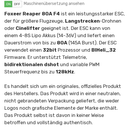
Maschinenübersetzung ansehen
ON
OFF
Foxeer Reaper 80A F4
ist ein leistungsstarker ESC,
der für größere Flugzeuge,
Langstrecken
-Drohnen
oder
Cinelifter
geeignet ist. Der ESC kann von
einem
4-8S Lipo Akkus (14-36V) und liefert einen
Dauerstrom von bis zu
80A
(145A Burst). Der ESC
verwendet einen
32bit
Prozessor und
BlHeli_32
Firmware. Er unterstützt Telemetrie,
bidirektionalen dshot
und variable PWM
Steuerfrequenz bis zu
128kHz
.
Es handelt sich um ein originales, offizielles Produkt
des Herstellers. Das Produkt wird in einer neutralen,
nicht gebrandeten Verpackung geliefert, die weder
Logos noch grafische Elemente der Marke enthält.
Das Produkt selbst ist davon in keiner Weise
betroffen und vollständig authentisch.