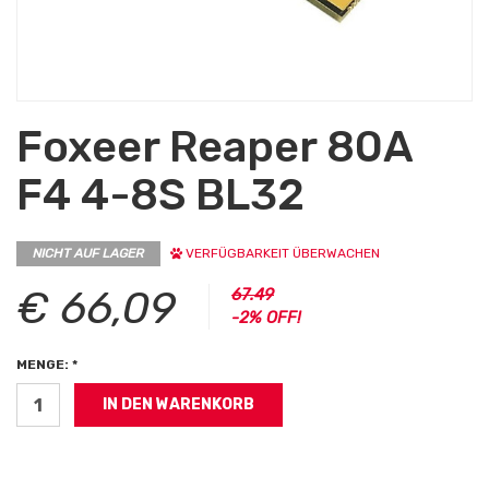
Foxeer Reaper 80A
F4 4-8S BL32
NICHT AUF LAGER
VERFÜGBARKEIT ÜBERWACHEN
€ 66,09
67.49
-2% OFF!
MENGE: *