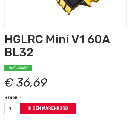
HGLRC Mini V1 60A
BL32
AUF LAGER
€ 36,69
MENGE: *