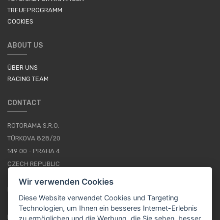
TREUEPROGRAMM
COOKIES
ABOUT US
ÜBER UNS
RACING TEAM
CONTACT
ROTORAMA S.R.O.
TÜRKOVA 828/20
149 00 - PRAHA 4
CZECH REPUBLIC
+420 252 252 098
Wir verwenden Cookies
BETRIEBSSTUNDEN: MONTAG - FREITAG, 10--16
Diese Website verwendet Cookies und Targeting
Technologien, um Ihnen ein besseres Internet-Erlebnis
IMPRESSUM
zu ermöglichen und die Werbung, die Sie sehen, besser