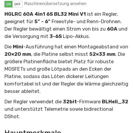
Maschinenübersetzung ansehen
ON
OFF
HGLRC 60A 4in1 6S BL32 Mini V1
ist ein Regler,
geeignet für
5" - 6"
Freestyle- und Renn-Drohnen.
Der Regler bewältigt einen Strom von bis zu
60A
und
die Versorgung mit
3-6S
Lipo-Akkus.
Die
Mini
-Ausführung hat einen Montageabstand von
20×20 mm
, die Platine selbst misst
52×33 mm
. Die
größere Platinenfläche bietet Platz für robuste
MOSFETs und große Lötpads an den Ecken der
Platine, sodass das Löten dickerer Leitungen
komfortabel ist und der Regler die Wärme gleichzeitig
besser ableitet.
Der Regler verwendet die
32bit
-Firmware
BLHeli_32
und unterstützt Telemetrie sowie bidirectional
DShot.