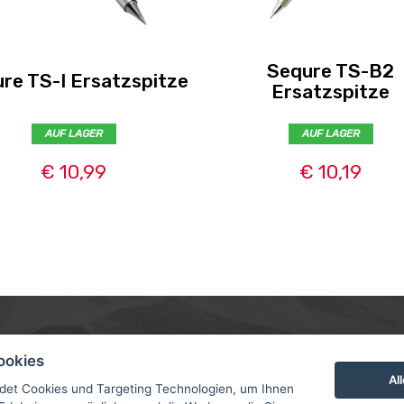
Sequre TS-B2
re TS-I Ersatzspitze
Ersatzspitze
AUF LAGER
AUF LAGER
€ 10,99
€ 10,19
MER
ABOUT US
CONTACT
ookies
Al
D UND ZAHLUNG
ÜBER UNS
det Cookies und Targeting Technologien, um Ihnen
ROTORAMA S.R.O.