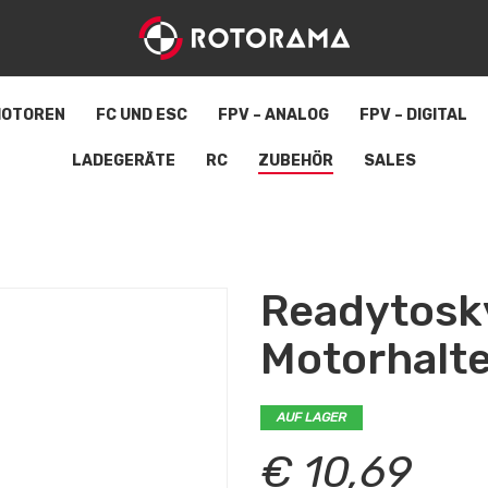
OTOREN
FC UND ESC
FPV – ANALOG
FPV – DIGITAL
LADEGERÄTE
RC
ZUBEHÖR
SALES
Readytosk
Motorhalt
AUF LAGER
€ 10,69