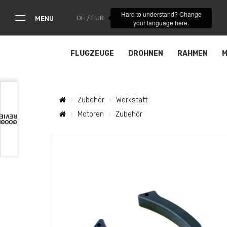
Hard to understand? Change
DE / EUR
MENU
your language here.
FLUGZEUGE
DROHNEN
RAHMEN
M
Zubehör
Werkstatt
Motoren
Zubehör
VIEWS
OOGLE