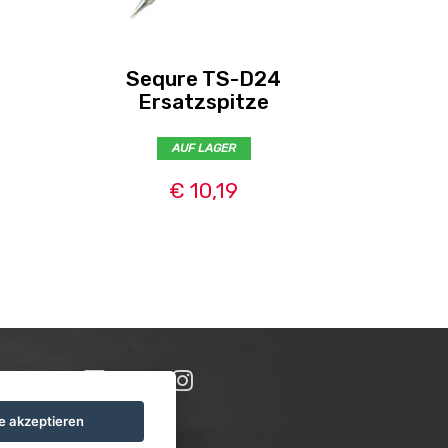
Sequre TS-D24
Mini
Ersatzspitze
AUF LAGER
€ 10,19
le akzeptieren