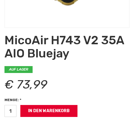
MicoAir H743 V2 35A
AIO Bluejay
AUF LAGER
€ 73,99
MENGE: *