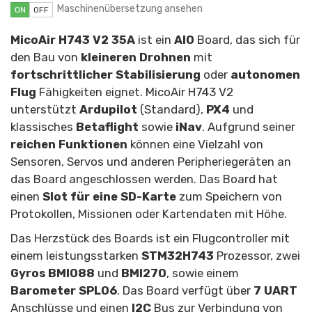
Maschinenübersetzung ansehen
ON
OFF
MicoAir H743 V2 35A
ist ein
AIO
Board, das sich für
den Bau von
kleineren Drohnen
mit
fortschrittlicher Stabilisierung
oder
autonomen
Flug
Fähigkeiten eignet. MicoAir H743 V2
unterstützt
Ardupilot
(Standard),
PX4
und
klassisches
Betaflight
sowie
iNav
. Aufgrund seiner
reichen Funktionen
können eine Vielzahl von
Sensoren, Servos und anderen Peripheriegeräten an
das Board angeschlossen werden. Das Board hat
einen
Slot für eine SD-Karte
zum Speichern von
Protokollen, Missionen oder Kartendaten mit Höhe.
Das Herzstück des Boards ist ein Flugcontroller mit
einem leistungsstarken
STM32H743
Prozessor, zwei
Gyros BMI088
und
BMI270
, sowie einem
Barometer SPL06
. Das Board verfügt über
7 UART
Anschlüsse und einen
I2C
Bus zur Verbindung von