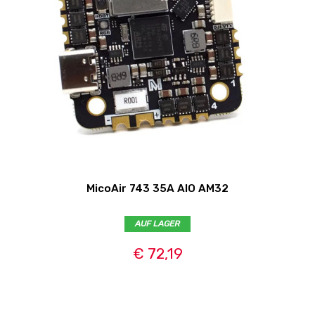
MicoAir 743 35A AIO AM32
AUF LAGER
€ 72,19