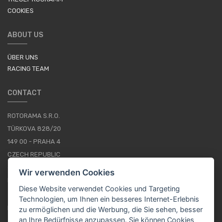
COOKIES
ABOUT US
ÜBER UNS
RACING TEAM
CONTACT
ROTORAMA S.R.O.
TÜRKOVA 828/20
149 00 - PRAHA 4
CZECH REPUBLIC
+420 252 252 098
Wir verwenden Cookies
BETRIEBSSTUNDEN: MONTAG - FREITAG, 10--16
Diese Website verwendet Cookies und Targeting
Technologien, um Ihnen ein besseres Internet-Erlebnis
IMPRESSUM
zu ermöglichen und die Werbung, die Sie sehen, besser
an Ihre Bedürfnisse anzupassen. Sie können Cookies