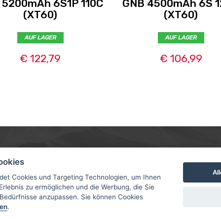
 5200mAh 6S1P 110C
GNB 4500mAh 6S 1
(XT60)
(XT60)
AUF LAGER
AUF LAGER
€ 122,79
€ 106,99
MER
ABOUT US
CONTACT
ookies
Al
D UND ZAHLUNG
ÜBER UNS
det Cookies und Targeting Technologien, um Ihnen
ROTORAMA S.R.O.
Erlebnis zu ermöglichen und die Werbung, die Sie
RACING TEAM
TÜRKOVA 828/20
 Bedürfnisse anzupassen. Sie können Cookies
CHUTZERKLÄRUNG
149 00 - PRAHA 4
sen
.
L FÜR ANFÄNGER
CZECH REPUBLIC