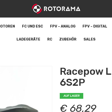
OTOREN
FC UND ESC
FPV – ANALOG
FPV – DIGITAL
LADEGERÄTE
RC
ZUBEHÖR
SALES
Racepow L
6S2P
AUF LAGER
€ 68,29