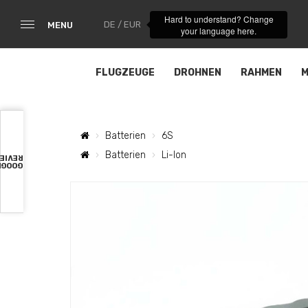
Hard to understand? Change
DE / EUR
MENU
your language here.
FLUGZEUGE
DROHNEN
RAHMEN
M
Batterien
6S
Batterien
Li-Ion
VIEWS
OOGLE