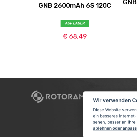
GNB
GNB 2600mAh 6S 120C
AUF LAGER
€ 68,49
CUSTO
Wir verwenden C
VERSAN
Diese Website verwen
ein besseres Internet-
AGB
sehen, besser an Ihre
DATENS
ablehnen oder anpas
TUTORIA