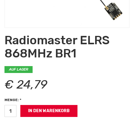
Radiomaster ELRS
868MHz BR1
AUF LAGER
€ 24,79
MENGE: *