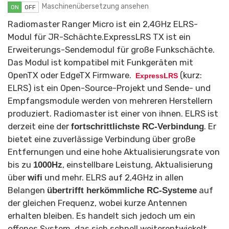
Maschinenübersetzung ansehen
ON
OFF
Radiomaster Ranger Micro ist ein 2,4GHz ELRS-
Modul für JR-Schächte.ExpressLRS TX ist ein
Erweiterungs-Sendemodul für große Funkschächte.
Das Modul ist kompatibel mit Funkgeräten mit
OpenTX oder EdgeTX Firmware.
(kurz:
ExpressLRS
ELRS) ist ein Open-Source-Projekt und Sende- und
Empfangsmodule werden von mehreren Herstellern
produziert. Radiomaster ist einer von ihnen. ELRS ist
derzeit eine der
. Er
fortschrittlichste RC-Verbindung
bietet eine zuverlässige Verbindung über große
Entfernungen und eine hohe Aktualisierungsrate von
bis zu
, einstellbare Leistung, Aktualisierung
1000Hz
über
und mehr. ELRS auf 2,4GHz in allen
wifi
Belangen
auf
übertrifft herkömmliche RC-Systeme
der gleichen Frequenz, wobei kurze Antennen
erhalten bleiben. Es handelt sich jedoch um ein
offenes System, das sich schnell weiterentwickelt