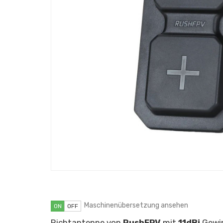
Maschinenübersetzung ansehen
ON
OFF
Richtantenne von
RushFPV
mit
11dBi
Gewi