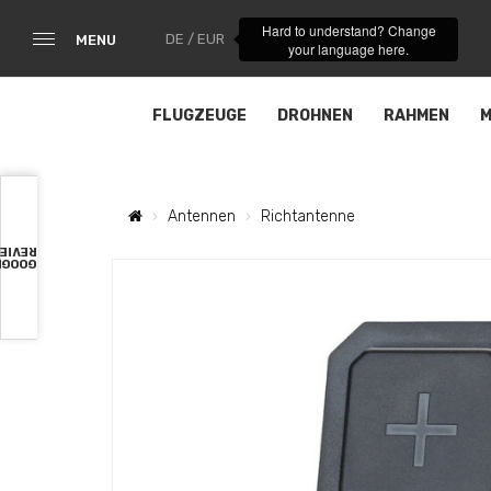
Hard to understand? Change
DE / EUR
MENU
your language here.
FLUGZEUGE
DROHNEN
RAHMEN
M
Antennen
Richtantenne
VIEWS
OOGLE