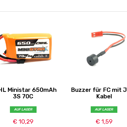
L Ministar 650mAh
Buzzer für FC mit 
3S 70C
Kabel
AUF LAGER
AUF LAGER
€ 10,29
€ 1,59