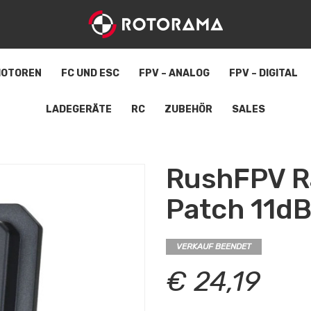
OTOREN
FC UND ESC
FPV – ANALOG
FPV – DIGITAL
LADEGERÄTE
RC
ZUBEHÖR
SALES
RushFPV R
Patch 11dB
VERKAUF BEENDET
€ 24,19