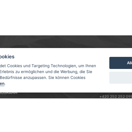
MER
ABOUT US
CONTACT
ookies
Al
D UND ZAHLUNG
ÜBER UNS
det Cookies und Targeting Technologien, um Ihnen
ROTORAMA S.R.O.
Erlebnis zu ermöglichen und die Werbung, die Sie
RACING TEAM
TÜRKOVA 828/20
 Bedürfnisse anzupassen. Sie können Cookies
CHUTZERKLÄRUNG
149 00 - PRAHA 4
sen
.
L FÜR ANFÄNGER
CZECH REPUBLIC
ROGRAMM
+420 252 252 09
BETRIEBSSTUNDE
MONTAG - FREITAG
IMPRESSUM