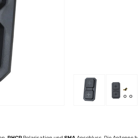
nn,
RHCP
Polarisation und
SMA
Anschluss. Die Antenne 