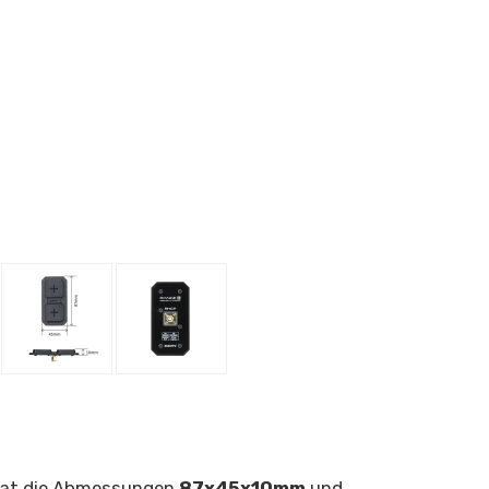
hat die Abmessungen
87x45x10mm
und