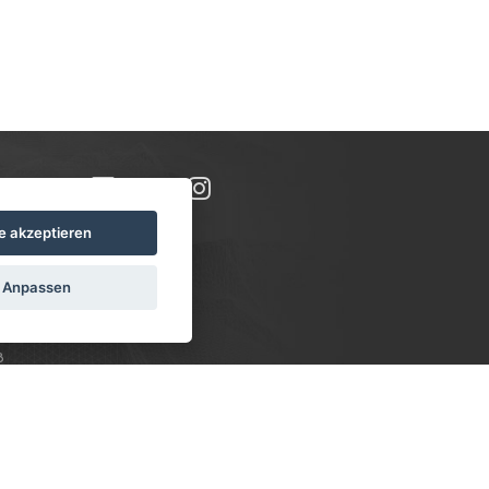
le akzeptieren
Anpassen
8
N:
, 10--16