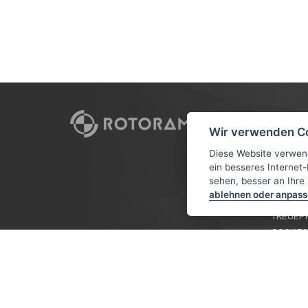
CUSTO
Wir verwenden C
VERSAN
Diese Website verwen
ein besseres Internet-
AGB
sehen, besser an Ihre
DATENS
ablehnen oder anpas
TUTORIA
TREUEP
COOKIES