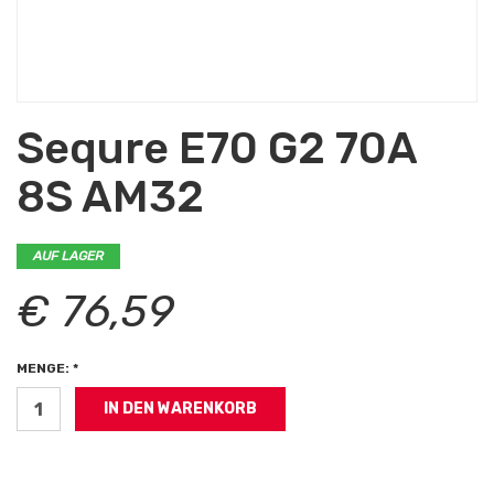
Sequre E70 G2 70A
8S AM32
AUF LAGER
€ 76,59
MENGE: *