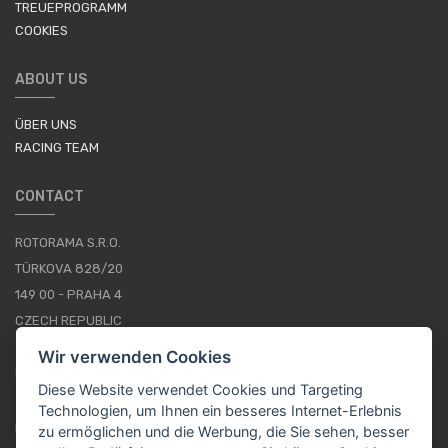
TREUEPROGRAMM
COOKIES
ABOUT US
ÜBER UNS
RACING TEAM
CONTACT
ROTORAMA S.R.O.
TÜRKOVA 828/20
149 00 - PRAHA 4
CZECH REPUBLIC
+420 252 252 098
Wir verwenden Cookies
BETRIEBSSTUNDEN: MONTAG - FREITAG, 10--16
Diese Website verwendet Cookies und Targeting
Technologien, um Ihnen ein besseres Internet-Erlebnis
IMPRESSUM
zu ermöglichen und die Werbung, die Sie sehen, besser