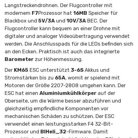
Langstreckendrohnen. Der Flugcontroller mit
modernem
F7
Prozessor hat
16MB
Speicher für
Blackbox und
5V/3A
und
10V/3A
BEC. Der
Flugcontroller kann bequem an einer Drohne mit
digitaler und analoger Videoübertragung verwendet
werden. Die Anschlusspads für die LEDs befinden sich
an den Ecken. Praktisch ist auch das integrierte
Barometer
zur Höhenmessung.
Der
KM65
ESC unterstützt
3-6S
Akkus und
Stromstärken bis zu
65A
, womit er spielend mit
Motoren der Größe 2207-2808 umgehen kann. Der
ESC hat einen
Aluminiumkühlkörper
auf der
Oberseite, um die Wärme besser abzuführen und
gleichzeitig empfindliche Komponenten vor
mechanischen Schäden zu schützen. Der ESC
verwendet einen leistungsstarken F4 32-Bit-
Prozessor und
BlHeli_32
-Firmware. Damit