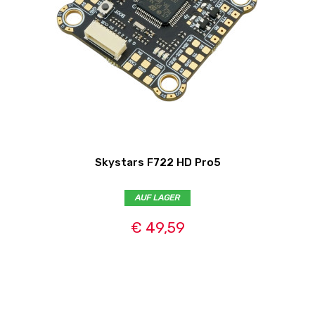
Skystars F722 HD Pro5
AUF LAGER
€ 49,59