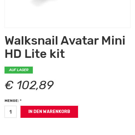
Walksnail Avatar Mini
HD Lite kit
AUF LAGER
€ 102,89
MENGE: *